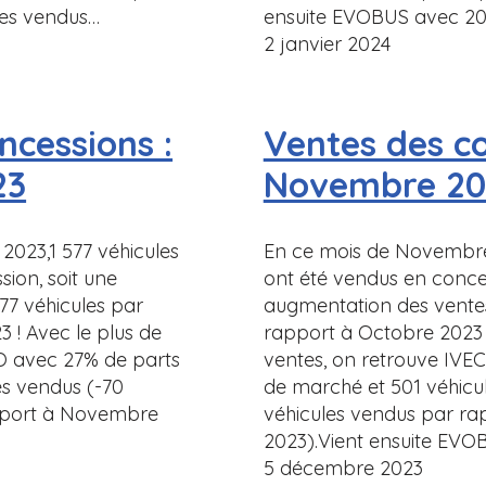
les vendus…
ensuite EVOBUS avec 20
2 janvier 2024
ncessions :
Ventes des co
23
Novembre 20
023,1 577 véhicules
En ce mois de Novembre 
ion, soit une
ont été vendus en conces
77 véhicules par
augmentation des ventes
! Avec le plus de
rapport à Octobre 2023 !
O avec 27% de parts
ventes, on retrouve IVE
es vendus (-70
de marché et 501 véhicu
pport à Novembre
véhicules vendus par ra
2023).Vient ensuite EV
5 décembre 2023