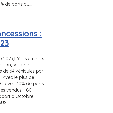
% de parts du…
ncessions :
23
2023,1 654 véhicules
sion, soit une
 de 64 véhicules par
 Avec le plus de
CO avec 30% de parts
les vendus (-80
pport à Octobre
OBUS…