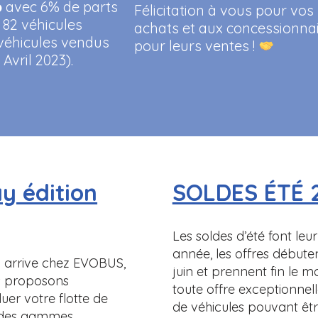
p
avec 6% de parts
Félicitation à vous pour vos
 82 véhicules
achats et aux concessionna
 véhicules vendus
pour leurs ventes !
Avril 2023).
ay édition
SOLDES ÉTÉ 
Les soldes d’été font leu
année, les offres débute
y arrive chez EVOBUS,
juin et prennent fin le m
s proposons
toute offre exceptionne
luer votre flotte de
de véhicules pouvant ê
s des gammes