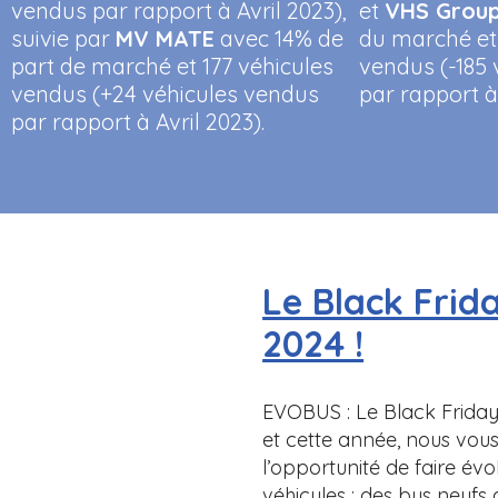
vendus par rapport à Avril 2023),
et
VHS Grou
suivie par
MV MATE
avec 14% de
du marché et
part de marché et 177 véhicules
vendus (-185
vendus (+24 véhicules vendus
par rapport à 
par rapport à Avril 2023).
Le Black Frid
2024 !
EVOBUS : Le Black Frida
et cette année, nous vou
l’opportunité de faire évo
véhicules : des bus neuf