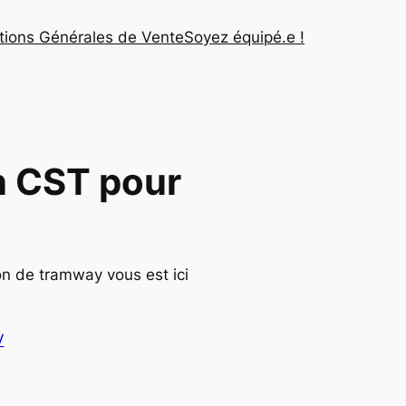
tions Générales de Vente
Soyez équipé.e !
n CST pour
on de tramway vous est ici
V