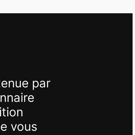
tenue par
nnaire
ition
me vous