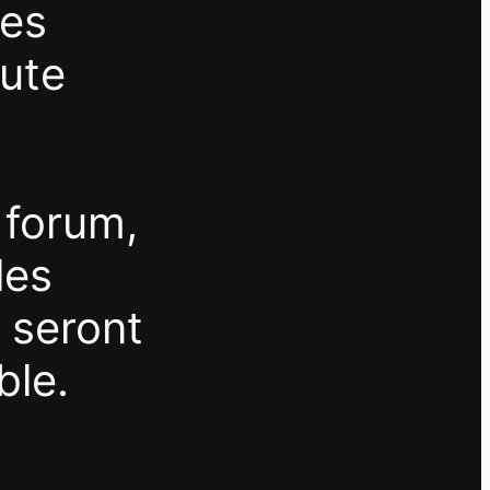
es
aute
e forum,
les
 seront
ble.