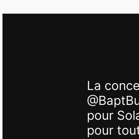
La conce
@BaptBus
pour Sola
pour tou